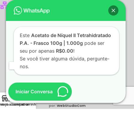
www.fator1-rs.com.br
Este
Acetato de Níquel II Tetrahidratado
P.A. - Frasco 100g | 1.000g
pode ser
seu por apenas
R$0.00
!
Se você tiver alguma dúvida, pergunte-
nos.
Iniciar Conversa
2022 Fator1 - Produtos para Laboratórios.
Desenvolvido
Minha conta
Loja
Comparar
Carrinho
por:
WebStudioCom