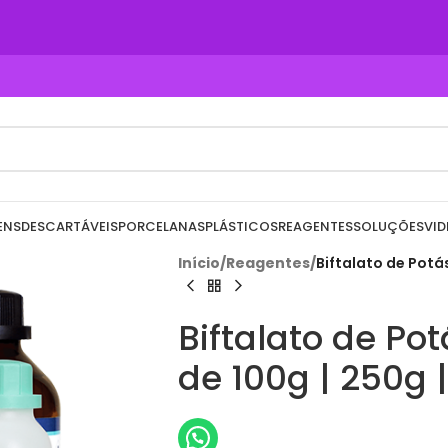
ENS
DESCARTÁVEIS
PORCELANAS
PLÁSTICOS
REAGENTES
SOLUÇÕES
VID
Início
/
Reagentes
/
Biftalato de Potás
Biftalato de Pot
de 100g | 250g 