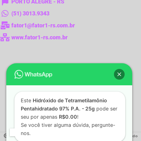
PORTO ALEGRE - RS
(51) 3013.9343
fator1@fator1-rs.com.br
www.fator1-rs.com.br
Este
Hidróxido de Tetrametilamônio
Pentahidratado 97% P.A. - 25g
pode ser
seu por apenas
R$0.00
!
Se você tiver alguma dúvida, pergunte-
nos.
2022 Fator1 - Produtos para Laboratórios.
Desenvolvido