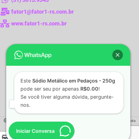
fator1@fator1-rs.com.br
www.fator1-rs.com.br
Este
Sódio Metálico em Pedaços - 250g
pode ser seu por apenas
R$0.00
!
Se você tiver alguma dúvida, pergunte-
nos.
2022 Fator1 - Produtos para Laboratórios.
Desenvolvido
por:
WebStudioCom
Iniciar Conversa