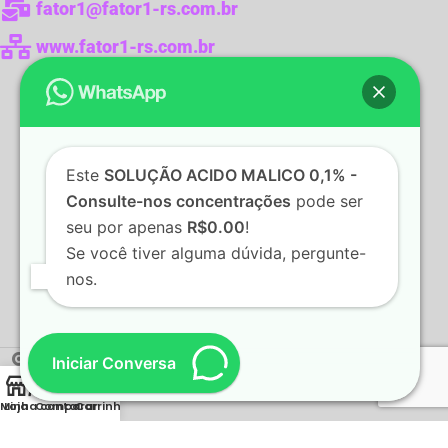
fator1@fator1-rs.com.br
www.fator1-rs.com.br
Este
SOLUÇÃO ACIDO MALICO 0,1% -
Consulte-nos concentrações
pode ser
seu por apenas
R$0.00
!
Se você tiver alguma dúvida, pergunte-
nos.
2022 Fator1 - Produtos para Laboratórios.
Desenvolvido
Iniciar Conversa
por:
WebStudioCom
Minha conta
Loja
Comparar
Carrinho