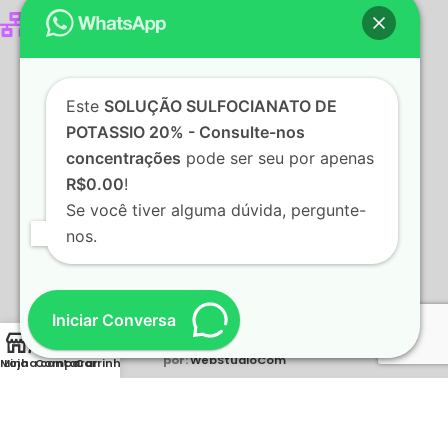
www.fator1-rs.com.br
Este
SOLUÇÃO SULFOCIANATO DE
POTASSIO 20% - Consulte-nos
concentrações
pode ser seu por apenas
R$0.00
!
Se você tiver alguma dúvida, pergunte-
nos.
Iniciar Conversa
2022 Fator1 - Produtos para Laboratórios.
Desenvolvido
por:
WebStudioCom
Minha conta
Loja
Comparar
Carrinho